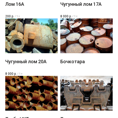
Лом 16A
Чугунный лом 17A
200
р.
8 000
р.
/
1 т
/
1 т
Чугунный лом 20A
Бочкотара
8 000
р.
/
1 т