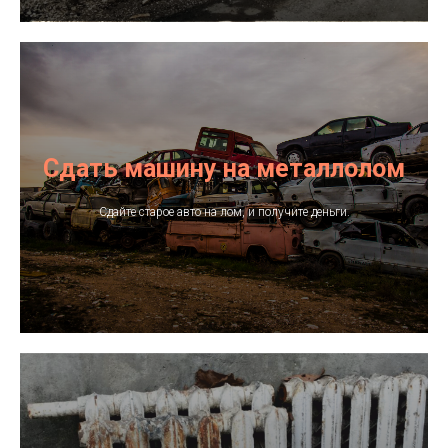
Лобовая Елена Геннадьевна
info@sferalom.ru
Усинск, ул. Заводская, д.12
пн-сб: 8:00-18:00, обед: 13:00-14:00
вс: 8:00-12:00
Сдать машину на металлолом
Схема проезда
Сдайте старое авто на лом, и получите деньги.
Я.Навигатор
VK
Google карты