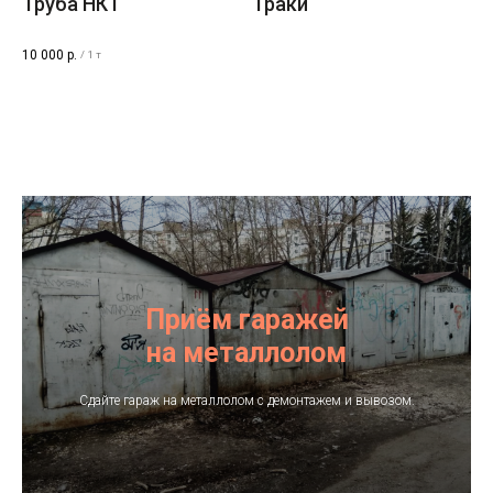
Труба НКТ
Траки
10 000
р.
/
1 т
Контакты
Приём гаражей
на металлолом
Площадка:
Сдайте гараж на металлолом с демонтажем и вывозом.
+7−912−135−95−45
Руководитель:
+7−912−956−22−55