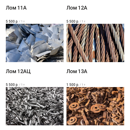
Лом 11A​
Лом 12A​
5 500
р.
5 500
р.
/
1 т
/
1 т
Лом 12AЦ
Лом 13A
5 500
р.
1 500
р.
/
1 т
/
1 т