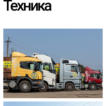
ОТПРАВИТЬ
СВЯЖИТЕСЬ С НАМИ
INFO@SFERALOM.RU
+7−912−135−95−45
Республика Коми, г. Усинск,
ул. Заводская, д.12