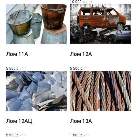
10 000
р.
/
1 т
Лом 11A​
Лом 12A​
5 500
р.
5 500
р.
/
1 т
/
1 т
Лом 12AЦ
Лом 13A
5 500
р.
1 500
р.
/
1 т
/
1 т