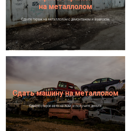
Площадка:
на металлолом
+7−912−135−95−45
Сдайте гараж на металлолом с демонтажем и вывозом.
Руководитель:
+7−912−956−22−55
Лобовая Елена Геннадьевна
info@sferalom.ru
Усинск, ул. Заводская, д.12
пн-сб: 8:00-18:00, обед: 13:00-14:00
вс: 8:00-12:00
Схема проезда
Сдать машину на металлолом
Я.Навигатор
Сдайте старое авто на лом, и получите деньги.
VK
Google карты