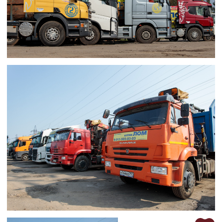
+7−912−135−95−45
Республика Коми, г. Усинск,
ул. Заводская, д.12
Политика обработки данных
Площадки по России
ГК «СФЕРА» © 2025