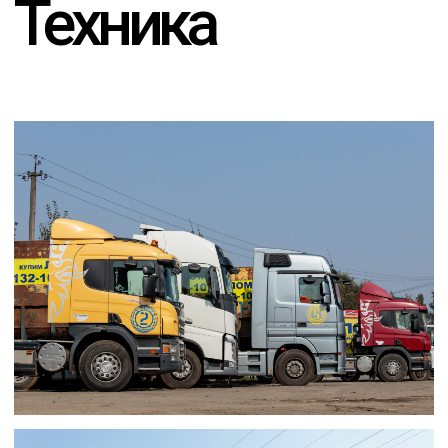
ОТПРАВИТЬ
СВЯЖИТЕСЬ С НАМИ
INFO@SFERALOM.RU
+7−912−135−95−45
Республика Коми, г. Усинск,
ул. Заводская, д.12