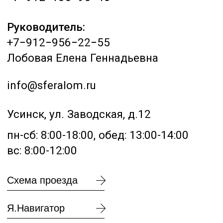
замер веса
Оставьте заявку на
сайте или позвоните нам,
и мы предоставим Вам
лучшую цену в Усинске.
Подробнее
Техника