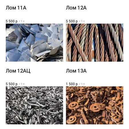
Лом 11A​
Лом 12A​
5 500
р.
5 500
р.
/
1 т
/
1 т
Лом 12AЦ
Лом 13A
5 500
р.
1 500
р.
/
1 т
/
1 т