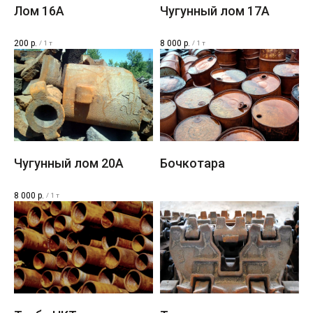
Лом 16A
Чугунный лом 17A
200
р.
8 000
р.
/
1 т
/
1 т
Чугунный лом 20A
Бочкотара
8 000
р.
/
1 т