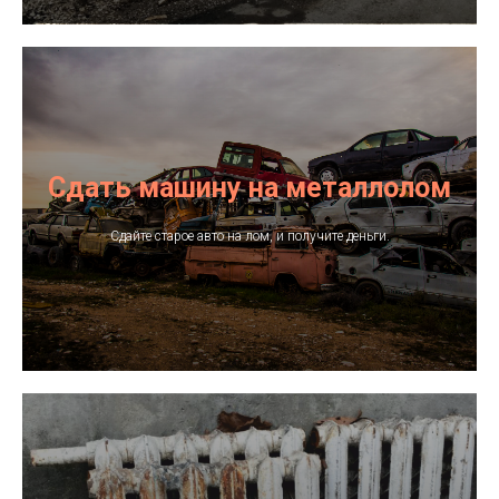
Лобовая Елена Геннадьевна
info@sferalom.ru
Усинск, ул. Заводская, д.12
пн-сб: 8:00-18:00, обед: 13:00-14:00
вс: 8:00-12:00
Сдать машину на металлолом
Схема проезда
Сдайте старое авто на лом, и получите деньги.
Я.Навигатор
VK
Google карты