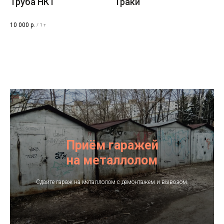
Труба НКТ
Траки
10 000
р.
/
1 т
Контакты
Приём гаражей
на металлолом
Площадка:
Сдайте гараж на металлолом с демонтажем и вывозом.
+7−912−135−95−45
Руководитель:
+7−912−956−22−55